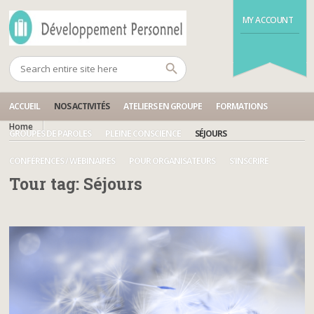
MY ACCOUNT
ACCUEIL
NOS ACTIVITÉS
ATELIERS EN GROUPE
FORMATIONS
Home
GROUPES DE PAROLES
PLEINE CONSCIENCE
SÉJOURS
CONFÉRENCES / WEBINAIRES
POUR ORGANISATEURS
S’INSCRIRE
Tour tag:
Séjours