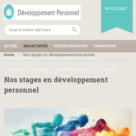
MY ACCOUNT
ACCUEIL
NOS ACTIVITÉS
ATELIERS EN GROUPE
FORMATIONS
Home
Nos stages en développement personnel
GROUPES DE PAROLES
PLEINE CONSCIENCE
SÉJOURS
CONFÉRENCES / WEBINAIRES
POUR ORGANISATEURS
S’INSCRIRE
Nos stages en développement
personnel