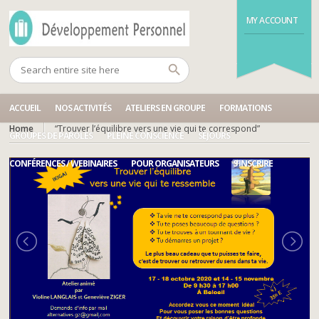
MY ACCOUNT
ACCUEIL
NOS ACTIVITÉS
ATELIERS EN GROUPE
FORMATIONS
Home
“Trouver l’équilibre vers une vie qui te correspond”
GROUPES DE PAROLES
PLEINE CONSCIENCE
SÉJOURS
CONFÉRENCES / WEBINAIRES
POUR ORGANISATEURS
S’INSCRIRE